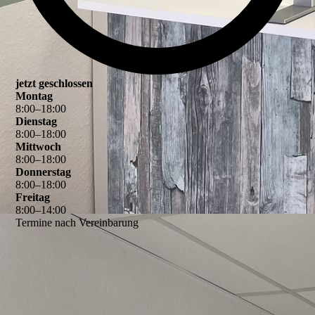
jetzt geschlossen
Montag
8
:
00
–
18
:
00
Dienstag
8
:
00
–
18
:
00
Mittwoch
8
:
00
–
18
:
00
Donnerstag
8
:
00
–
18
:
00
Freitag
8
:
00
–
14
:
00
Termine nach Vereinbarung