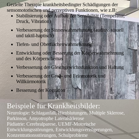
Gezielte Therapie krankheitsbedingter Schädigungen der
sensomotorischen und perzeptiven Funktionen, wie z.B:
Stabilisierung oder Aufbau der Sensibilität (Temperatur,
Druck, Vibration)
Verbesserung der Sinneswahrnehmung (auditiv, visuell
und taktil-haptisch)
Tiefen- und Oberflächenwahrnehmung
Entwicklung oder Besserung der Körperwahrnehmung
und des Körperschemas
Verbesserung der Gleichgewichtsfunktion und Haltung
Verbesserung der Grob- und Feinmotorik und
Willkürmotorik
Besserung der Kognition
Beispiele für Krankheitsbilder:
Neurologie: Schlaganfall, Hirnblutungen, Multiple Sklerose,
Parkinson, Amyotrophe Lateralsklerose
Pädiatrie: Cerebralparese, UEMF-Motorische
Entwicklungsstörungen, Entwicklungsverzögerungen,
Konzentrationsstörungen, Schulprobleme